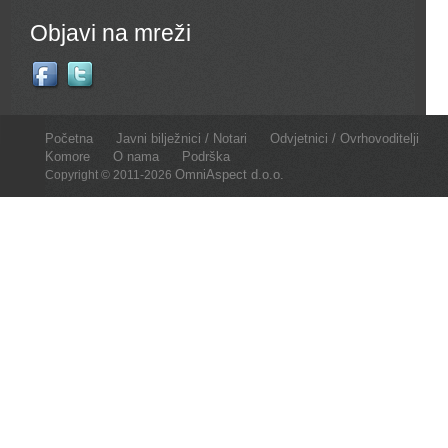
Objavi na mreži
Početna
Javni bilježnici / Notari
Odvjetnici / Ovrhovoditelji
Komore
O nama
Podrška
OmniAspect d.o.o.
Copyright © 2011-2026