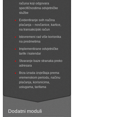
računa koji odgovara
specifičnostima odvjetničke
službe
Evidentiranje svih načina
plaćanja – novčanice, kartice,
na transakcijski račun
Istovremeni rad više korisnika
na predmetima
Implementirane odvjetničke
tarife i kalendar
Stvaranje baze stranaka preko
adresara
Brza izrada izvještaja prema
vremenskom periodu, načinu
plaćanja, korisnicima,
uslugama, tarifama
Dodatni moduli