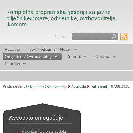
Kompletna programska rješenja za javne
bilježnike/notare, odvjetnike, ovrhovoditelje,
komore
Prijava
Traži
Početna
Javni bilježnici / Notari
Odvjetnici / Ovrhovoditelji
Komore
O nama
Podrška
07.08.2026
Vi ste ovdje :
Odvjetnici / Ovrhovoditelji
Avvocato
Dokumenti
Avvocato omogućuje:
Fiskalizacija prema modelu