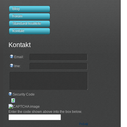
Blog
Forum
Standardi kvalitete
Kontakt
Kontakt
Email:
Ime:
Security Code
Enter the code shown above into the box below.
Pošalji