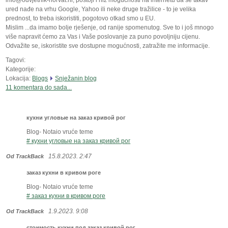
info@odvjetnik-horvat.hr, postoji i niz mogućnosti na internetu da se takav
ured nađe na vrhu Google, Yahoo ili neke druge tražilice - to je velika
prednost, to treba iskoristiti, pogotovo otkad smo u EU.
Mislim ...da imamo bolje rješenje, od ranije spomenutog. Sve to i još mnogo
više napravit ćemo za Vas i Vaše poslovanje za puno povoljniju cijenu.
Odvažite se, iskoristite sve dostupne mogućnosti, zatražite me informacije.
Tagovi:
Kategorije:
Lokacija:
Blogs
Snježanin blog
11 komentara do sada...
кухни угловые на заказ кривой рог
Blog- Notaio vruće teme
# кухни угловые на заказ кривой рог
15.8.2023. 2:47
Od TrackBack
заказ кухни в кривом роге
Blog- Notaio vruće teme
# заказ кухни в кривом роге
1.9.2023. 9:08
Od TrackBack
стоимость кухни под заказ кривой рог