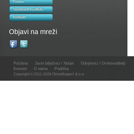
Forum
Standardi kvalitete
Kontakt
Objavi na mreži
Početna
Javni bilježnici / Notari
Odvjetnici / Ovrhovoditelji
Komore
O nama
Podrška
OmniAspect d.o.o.
Copyright © 2011-2026