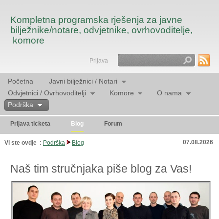
Kompletna programska rješenja za javne
bilježnike/notare, odvjetnike, ovrhovoditelje,
komore
Prijava
Traži
Početna
Javni bilježnici / Notari
Odvjetnici / Ovrhovoditelji
Komore
O nama
Podrška
Prijava ticketa
Blog
Forum
07.08.2026
Vi ste ovdje :
Podrška
Blog
Naš tim stručnjaka piše blog za Vas!