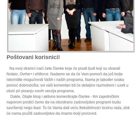
Poštovani korisnici!
Na ovoj stranici naći ćete članke koje će pisati ljudi koji su stvarali
Notaio, Ovrhe+ i eNforce. Nadamo se da će Vam pomoći da još bolje
iskoristite mogućnosti Vaših i naših programa. Nama je također svaka
pomoć dobrodošla: svi vaši komentari bit će detaljno razmotreni i uzeti u
obzir pri pisanju novih verzija programa.
Dakle, čitajte blog i aktivno komentirajte članke - tim zajedničkim
naporom postići ćemo da na obostrano zadovoljstvo programi budu
savršeniji nego ikad. To će Vama dati veću fleksibilnost i brzinu rada, dok
će nama pružiti zadovoljstvo da imamo bolji proizvod.