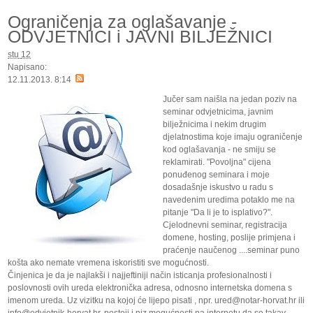
Ograničenja za oglašavanje -
ODVJETNICI i JAVNI BILJEŽNICI
stu
12
Napisano:
12.11.2013. 8:14
Jučer sam naišla na jedan poziv na
seminar odvjetnicima, javnim
bilježnicima i nekim drugim
djelatnostima koje imaju ograničenje
kod oglašavanja - ne smiju se
reklamirati. "Povoljna" cijena
ponuđenog seminara i moje
dosadašnje iskustvo u radu s
navedenim uredima potaklo me na
pitanje "Da li je to isplativo?".
Cjelodnevni seminar, registracija
domene, hosting, poslije primjena i
praćenje naučenog ....seminar puno
košta ako nemate vremena iskoristiti sve mogućnosti.
Činjenica je da je najlakši i najjeftiniji način isticanja profesionalnosti i
poslovnosti ovih ureda elektronička adresa, odnosno internetska domena s
imenom ureda. Uz vizitku na kojoj će lijepo pisati , npr. ured@notar-horvat.hr ili