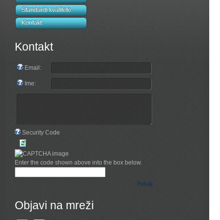
Standardi kvalitete
Kontakt
Kontakt
Email:
Ime:
Security Code
Enter the code shown above into the box below.
Pošalji
Objavi na mreži