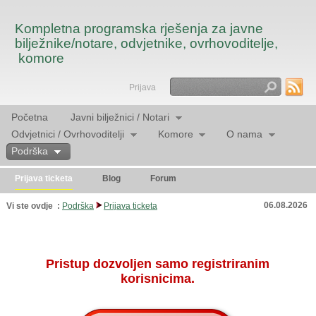
Kompletna programska rješenja za javne
bilježnike/notare, odvjetnike, ovrhovoditelje,
komore
Prijava
Traži
Početna
Javni bilježnici / Notari
Odvjetnici / Ovrhovoditelji
Komore
O nama
Podrška
Prijava ticketa
Blog
Forum
06.08.2026
Vi ste ovdje :
Podrška
Prijava ticketa
Pristup dozvoljen samo registriranim
korisnicima.