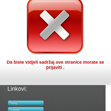
Da biste vidjeli sadržaj ove stranice morate se
prijaviti .
Linkovi:
Blog
Forum