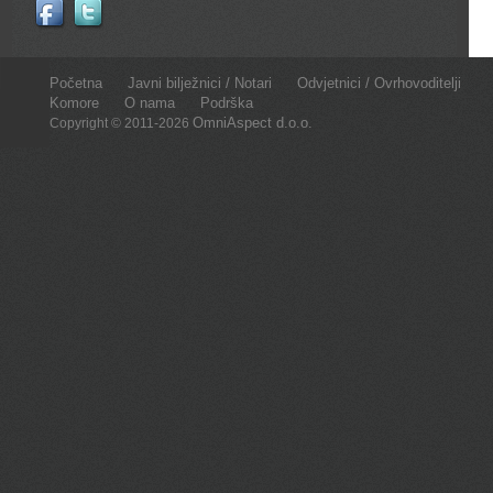
Početna
Javni bilježnici / Notari
Odvjetnici / Ovrhovoditelji
Komore
O nama
Podrška
OmniAspect d.o.o.
Copyright © 2011-2026